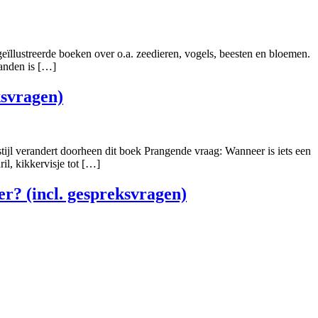
eïllustreerde boeken over o.a. zeedieren, vogels, beesten en bloemen.
landen is […]
ksvragen)
tijl verandert doorheen dit boek Prangende vraag: Wanneer is iets een
il, kikkervisje tot […]
er? (incl. gespreksvragen)