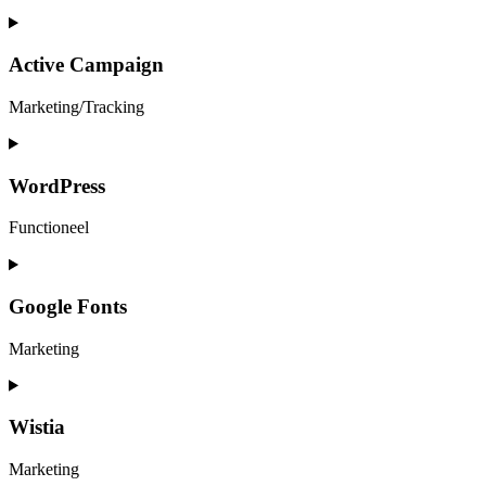
Consent
to
service
Active Campaign
elementor
Marketing/Tracking
Consent
to
service
WordPress
active-
campaign
Functioneel
Consent
to
service
Google Fonts
wordpress
Marketing
Consent
to
service
Wistia
google-
fonts
Marketing