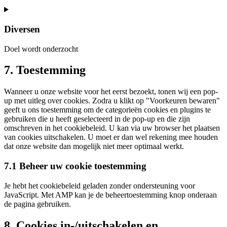
Consent
to
service
Diversen
wistia
Doel wordt onderzocht
Consent
7. Toestemming
to
service
Wanneer u onze website voor het eerst bezoekt, tonen wij een pop-
diversen
up met uitleg over cookies. Zodra u klikt op "Voorkeuren bewaren"
geeft u ons toestemming om de categorieën cookies en plugins te
gebruiken die u heeft geselecteerd in de pop-up en die zijn
omschreven in het cookiebeleid. U kan via uw browser het plaatsen
van cookies uitschakelen. U moet er dan wel rekening mee houden
dat onze website dan mogelijk niet meer optimaal werkt.
7.1 Beheer uw cookie toestemming
Je hebt het cookiebeleid geladen zonder ondersteuning voor
JavaScript. Met AMP kan je de beheertoestemming knop onderaan
de pagina gebruiken.
8. Cookies in-/uitschakelen en