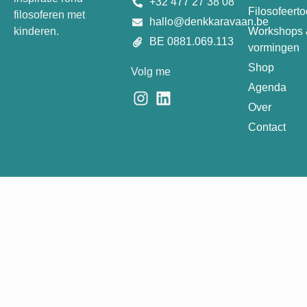
+32 477 27 38 08
Filosofeerto
filosoferen met
hallo@denkkaravaan.be
kinderen.
Workshops
BE 0881.069.113
vormingen
Shop
Volg me
Agenda
Over
Contact