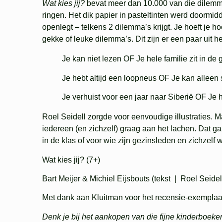
Wat kies jij?
bevat meer dan 10.000 van die dilemm
ringen. Het dik papier in pasteltinten werd doormi
openlegt – telkens 2 dilemma’s krijgt. Je hoeft je h
gekke of leuke dilemma’s. Dit zijn er een paar uit h
Je kan niet lezen OF Je hele familie zit in de g
Je hebt altijd een loopneus OF Je kan alleen 
Je verhuist voor een jaar naar Siberië OF Je
Roel Seidell zorgde voor eenvoudige illustraties. 
iedereen (en zichzelf) graag aan het lachen. Dat g
in de klas of voor wie zijn gezinsleden en zichzelf 
Wat kies jij? (7+)
Bart Meijer & Michiel Eijsbouts (tekst | Roel Seidel
Met dank aan Kluitman voor het recensie-exemplaa
Denk je bij het aankopen van die fijne kinderboeke