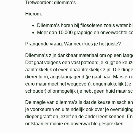
Trefwoorden:
dilemma’s
Hierom
:
Dilemma’s horen bij filosoferen zoals water bi
Meer dan 10.000 grappige en onverwachte co
Prangende vraag:
Wanneer kies je het juiste?
Dilemma’s zijn dankbaar materiaal om op een laagd
Dat gaat volgens een vast patroon: je krijgt de keu
aantrekkelijk of even onaantrekkelijk zijn. Die ding
dierentuin), angstaanjagend (je gaat naar Mars en iede
euro maar moet het weggeven), ongemakkelijk (Je 
schouder) of onmogelijk (je hebt geen huid maar s
De magie van dilemma’s is dat de keuze misschien we
je voorkeuren en uiteindelijk ook over je overtuigin
dieper graaft en jezelf en de ander leert kennen. E
ontstaan er mooie en onverwachte gesprekken.