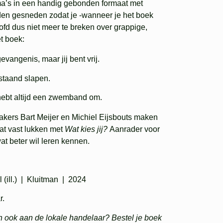
a’s in een handig gebonden formaat met
dden gesneden zodat je -wanneer je het boek
oofd dus niet meer te breken over grappige,
et boek:
evangenis, maar jij bent vrij.
staand slapen.
 hebt altijd een zwemband om.
Makers Bart Meijer en Michiel Eijsbouts maken
aat vast lukken met
Wat kies jij?
Aanrader voor
wat beter wil leren kennen.
l (ill.) | Kluitman | 2024
r.
n ook aan de lokale handelaar? Bestel je boek