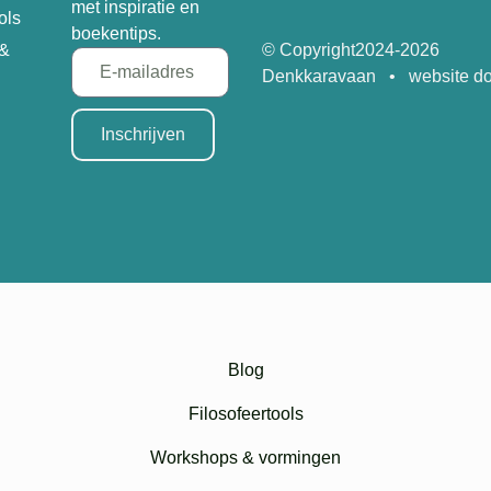
met inspiratie en
ols
boekentips.
 &
© Copyright
2024-2026
Denkkaravaan • website do
Inschrijven
Blog
Filosofeertools
Workshops & vormingen