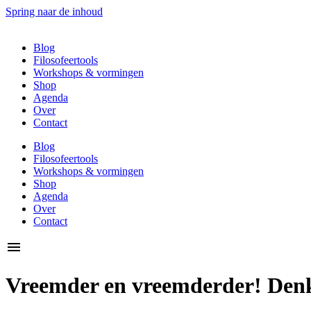
Spring naar de inhoud
Blog
Filosofeertools
Workshops & vormingen
Shop
Agenda
Over
Contact
Blog
Filosofeertools
Workshops & vormingen
Shop
Agenda
Over
Contact
Vreemder en vreemderder! Denkk