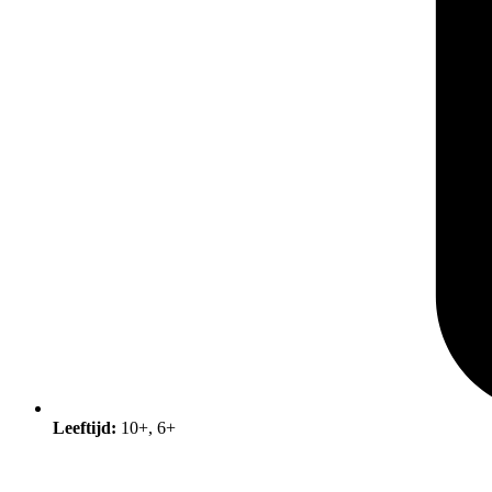
Leeftijd:
10+
,
6+