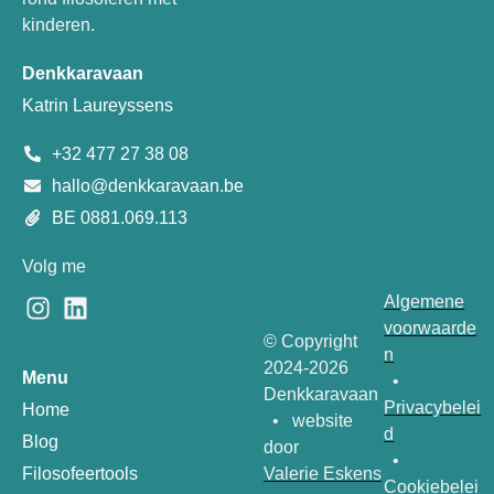
kinderen.
Denkkaravaan
Katrin Laureyssens
+32 477 27 38 08
hallo@denkkaravaan.be
BE 0881.069.113
Volg me
Algemene
voorwaarde
© Copyright
n
2024-2026
Menu
•
Denkkaravaan
Privacybelei
Home
• website
d
Blog
door
•
Valerie Eskens
Filosofeertools
Cookiebelei