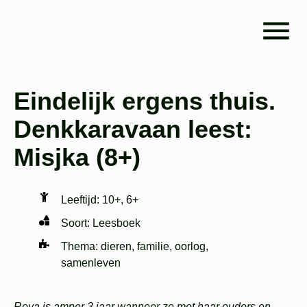
Eindelijk ergens thuis.
Denkkaravaan leest:
Misjka (8+)
Leeftijd:
10+
,
6+
Soort:
Leesboek
Thema:
dieren
,
familie
,
oorlog
,
samenleven
Roya is amper 3 jaar wanneer ze met haar ouders en