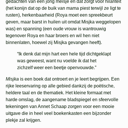
gedachten van een jong meisje en dat zorgt voor hilariteit
(het konijn dat op de buik van mama piest terwijl ze ligt te
rusten), herkenbaarheid (Roya moet een spreekbeurt
geven, maar barst in huilen uit omdat Misjka weggelopen
was) en spanning (een oude vrouw is wantrouwig
tegenover Roya en haar broers en wil hen niet
binnenlaten, hoewel zij Misjka gevangen heeft).
“Ik denk dat mijn hart een hele tijd dichtgeklapt
was geweest, want nu voelde ik dat het
zichzelf weer een beetje openvouwde.”
Misjka
is een boek dat ontroert en je leert begrijpen. Een
rijke leeservaring op alle gebied dankzij de poëtische,
heldere taal en de thematiek. Het kleine formaat met
harde omslag, de aangename bladspiegel en sfeervolle
tekeningen van Annet Schaap zorgen voor een mooie
uitgave die in heel veel boekenkasten een bijzonder
plekje zal krijgen.