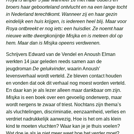
broers haar geboorteland ontvlucht en na een lange tocht
in Nederland terechtkomt. Wanneer zij en haar gezin
eindelijk een huis krijgen, is iedereen heel blij. Maar voor
Roya ontbreekt er nog iets: een huisdier. Ze noemt haar
nieuwe witte dwergkonijntje Misjka en is meteen dol op
hem. Maar dan is Misjka opeens verdwenen.
Schrijvers Edward van de Vendel en Anoush Elman
werkten 14 jaar geleden reeds samen aan de
jeugdroman
De gelukvinder
, waarin Anoush’
levensverhaal wordt verteld. Ze bleven contact houden
en vonden dat ook dit verhaal nog moest worden verteld.
En daar kan je als lezer alleen maar dankbaar om zijn.
Misjka
is een boek over een gevoelig onderwerp, maar
wordt nergens te zwaar of triest. Nochtans zijn thema’s
als vluchtelingen, discriminatie, eenzaamheid, verlies en
verdriet nadrukkelijk aanwezig. Hoe is het om als klein
kind te moeten vluchten? Waar kan je je thuis voelen?
Wat doe je als je niet meer weet hoe het verder moet?