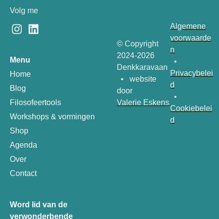
Volg me
Algemene
voorwaarde
© Copyright
n
2024-2026
Menu
•
Denkkaravaan
Privacybelei
Home
• website
d
Blog
door
•
Valerie Eskens
Filosofeertools
Cookiebelei
Workshops & vormingen
d
Shop
Agenda
Over
Contact
Word lid van de
verwonderbende