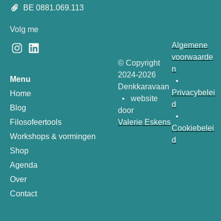
BE 0881.069.113
Volg me
Algemene
voorwaarde
© Copyright
n
2024-2026
Menu
•
Denkkaravaan
Privacybelei
Home
• website
d
Blog
door
•
Valerie Eskens
Filosofeertools
Cookiebelei
Workshops & vormingen
d
Shop
Agenda
Over
Contact