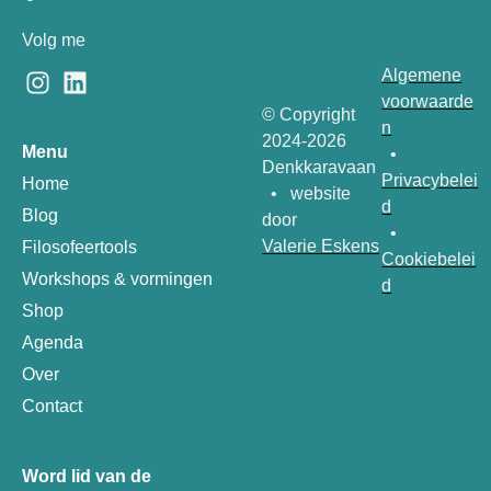
Volg me
Algemene
voorwaarde
© Copyright
n
2024-2026
Menu
•
Denkkaravaan
Privacybelei
Home
• website
d
Blog
door
•
Valerie Eskens
Filosofeertools
Cookiebelei
Workshops & vormingen
d
Shop
Agenda
Over
Contact
Word lid van de