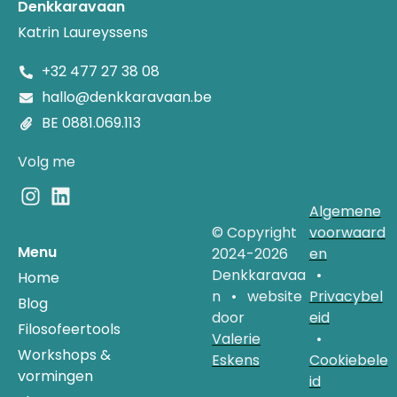
Denkkaravaan
Katrin Laureyssens
+32 477 27 38 08
hallo@denkkaravaan.be
BE 0881.069.113
Volg me
Algemene
© Copyright
voorwaard
Menu
2024-2026
en
Denkkaravaa
•
Home
n • website
Privacybel
Blog
door
eid
Filosofeertools
Valerie
•
Workshops &
Eskens
Cookiebele
vormingen
id