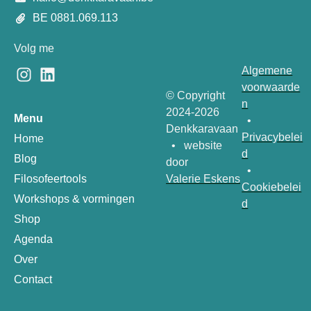
BE 0881.069.113
Volg me
Algemene
voorwaarde
© Copyright
n
2024-2026
Menu
•
Denkkaravaan
Privacybelei
Home
• website
d
Blog
door
•
Valerie Eskens
Filosofeertools
Cookiebelei
Workshops & vormingen
d
Shop
Agenda
Over
Contact