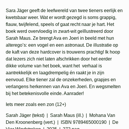
Sara Jäger geeft de leefwereld van twee tieners eerlijk en
kwetsbaar weer. Wat er wordt gezegd is soms grappig,
flauw, twijfelend, speels of gaat recht naar je hart. Het
boek werd overvloedig in zwart-wit geïllustreerd door
Sarah Maus. Ze brengt Ava en Joeri in beeld met hun
alterego’s: een vogel en een astronaut. De illustratie op
de kaft van deze hardcover is trouwens prachtig! Ik hoop
dat lezers zich niet laten afschrikken door het eerder
dikke volume van het boek, want het verhaal is
aantrekkelijk en laagdrempelig én raakt je in zijn
eenvoud. Elke tiener zal de onzekerheden, grapjes en
verlangens herkennen van Ava en Joeri. En wegsmelten
bij het betekenisvolle einde. Aanrader!
Iets meer zoals een zon (12+)
Sarah Jäger (tekst) | Sarah Maus (ill.) | Mohana Van
Den Kroonenberg (vert.) | ISBN 9789465000190 | De