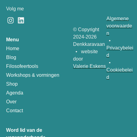
Volg me
Algemene
voorwaarde
© Copyright
n
2024-2026
Menu
•
Denkkaravaan
Privacybelei
Home
• website
d
Blog
door
•
Valerie Eskens
Filosofeertools
Cookiebelei
Workshops & vormingen
d
Shop
Agenda
Over
Contact
Word lid van de